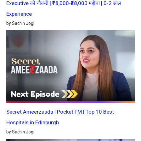
Executive की नौकरी | ₹18,000-₹28,000 महीना | 0-2 साल
Experience
by Sachin Jogi
Secret Ameerzaada | Pocket FM | Top 10 Best
Hospitals in Edinburgh
by Sachin Jogi