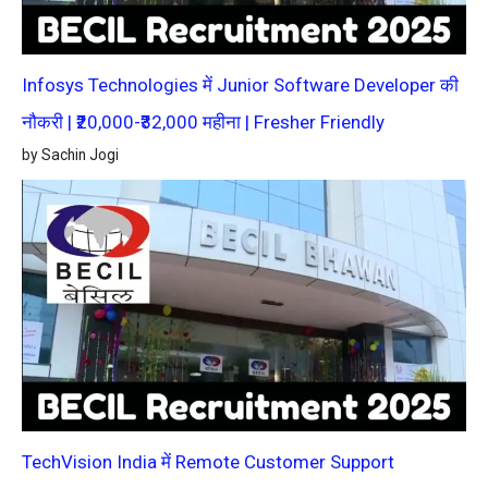
Infosys Technologies में Junior Software Developer की
नौकरी | ₹20,000-₹32,000 महीना | Fresher Friendly
by Sachin Jogi
TechVision India में Remote Customer Support