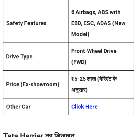
6 Airbags, ABS with
Safety Features
EBD, ESC, ADAS (New
Model)
Front-Wheel Drive
Drive Type
(FWD)
₹15-25 लाख (वेरिएंट के
Price (Ex-showroom)
अनुसार)
Other Car
Click Here
Tata Harrier का डिजाइन