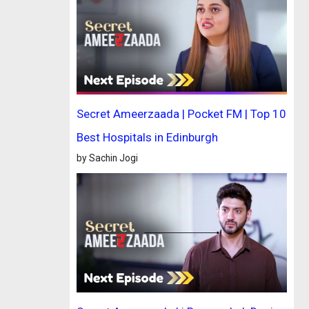
Secret Ameerzaada | Pocket FM | Top 10
Best Hospitals in Edinburgh
by Sachin Jogi