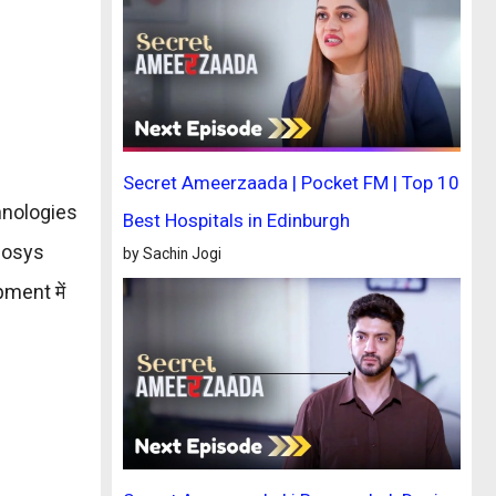
Secret Ameerzaada | Pocket FM | Top 10
chnologies
Best Hospitals in Edinburgh
nfosys
by Sachin Jogi
ment में