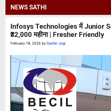
Skip
NEWS SATHI
to
content
Infosys Technologies में Junior S
₹32,000 महीना | Fresher Friendly
February 18, 2026
by
Sachin Jogi