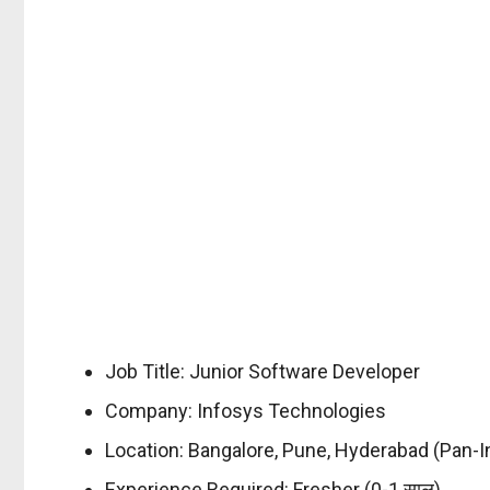
Job Title: Junior Software Developer
Company: Infosys Technologies
Location: Bangalore, Pune, Hyderabad (Pan-I
Experience Required: Fresher (0-1 साल)