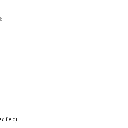
:
d field)