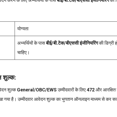
ेदन करने के लिए अभ्यर्थियों के पास
बीई/बी.टेक/बीएससी इंजीनियरिंग
की ड
योग्यता
अभ्यर्थियों के पास
बीई/बी.टेक/बीएससी इंजीनियरिंग
की डिग्री ह
चाहिए।
शुल्क:
वेदन शुल्क
General/OBC/EWS
उम्मीदवारों के लिए
472
और आरक्षित व
रखा गया है। उम्मीदवार आवेदन शुल्क का भुगतान ऑनलाइन माध्यम से कर 