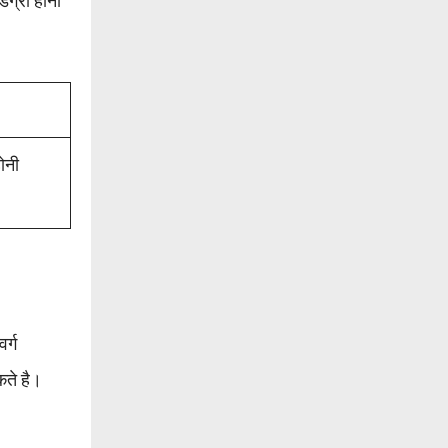
िग्री होनी
ोनी
र्ग
सकते है।