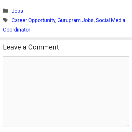
Categories
Jobs
Tags
Career Opportunity
,
Gurugram Jobs
,
Social Media
Coordinator
Leave a Comment
Comment