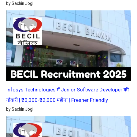
by Sachin Jogi
Infosys Technologies में Junior Software Developer की
नौकरी | ₹20,000-₹32,000 महीना | Fresher Friendly
by Sachin Jogi