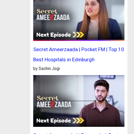
Secret Ameerzaada | Pocket FM | Top 10
Best Hospitals in Edinburgh
by Sachin Jogi