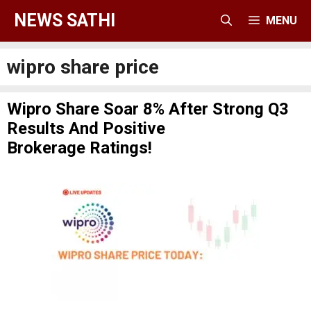
Skip
NEWS SATHI
MENU
to
content
wipro share price
Wipro Share Soar 8% After Strong Q3
Results And Positive
Brokerage Ratings!