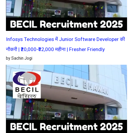
Infosys Technologies में Junior Software Developer की
नौकरी | ₹20,000-₹32,000 महीना | Fresher Friendly
by Sachin Jogi