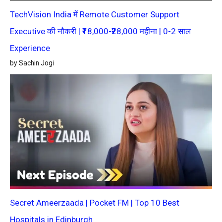
TechVision India में Remote Customer Support
Executive की नौकरी | ₹18,000-₹28,000 महीना | 0-2 साल
Experience
by Sachin Jogi
Secret Ameerzaada | Pocket FM | Top 10 Best
Hospitals in Edinburgh