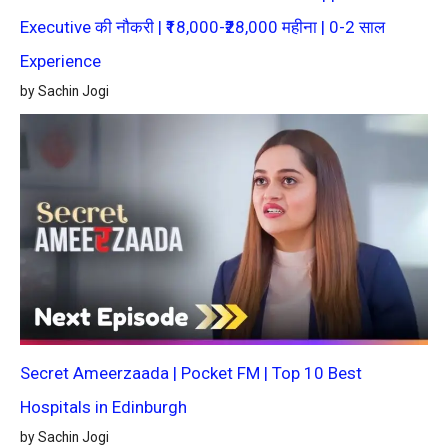
Executive की नौकरी | ₹18,000-₹28,000 महीना | 0-2 साल
Experience
by Sachin Jogi
Secret Ameerzaada | Pocket FM | Top 10 Best
Hospitals in Edinburgh
by Sachin Jogi