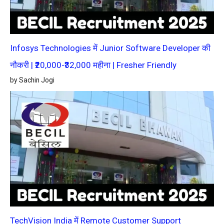
Infosys Technologies में Junior Software Developer की
नौकरी | ₹20,000-₹32,000 महीना | Fresher Friendly
by Sachin Jogi
TechVision India में Remote Customer Support