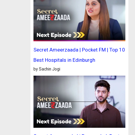
Secret Ameerzaada | Pocket FM | Top 10
Best Hospitals in Edinburgh
by Sachin Jogi