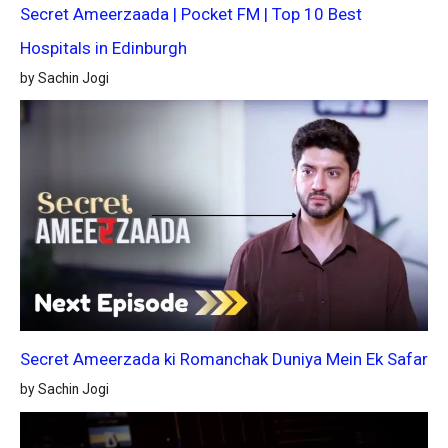
Secret Ameerzaada | Pocket FM | Top 10 Best
Hospitals in Edinburgh
by Sachin Jogi
Secret Ameerzada ki Romanchak Duniya Mein Ek Safar
by Sachin Jogi