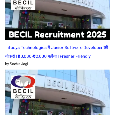
Infosys Technologies में Junior Software Developer की
नौकरी | ₹20,000-₹32,000 महीना | Fresher Friendly
by Sachin Jogi