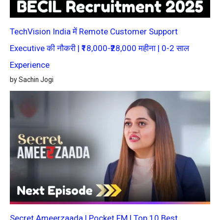
TechVision India में Remote Customer Support
Executive की नौकरी | ₹18,000-₹28,000 महीना | 0-2 साल
Experience
by Sachin Jogi
Secret Ameerzaada | Pocket FM | Top 10 Best