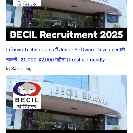
Infosys Technologies में Junior Software Developer की
नौकरी | ₹20,000-₹32,000 महीना | Fresher Friendly
by Sachin Jogi